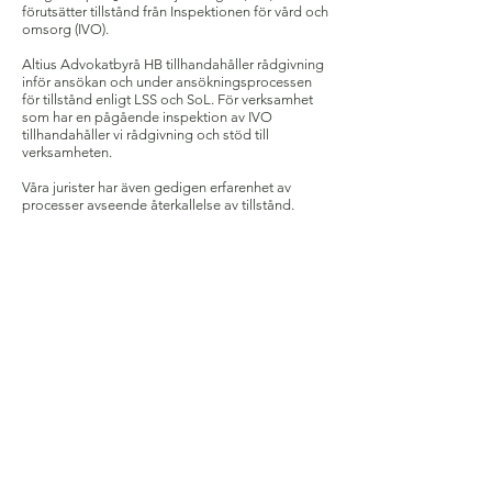
förutsätter tillstånd från Inspektionen för vård och
omsorg (IVO).
Altius Advokatbyrå HB tillhandahåller rådgivning
inför ansökan och under ansökningsprocessen
för tillstånd enligt LSS och SoL. För verksamhet
som har en pågående inspektion av IVO
tillhandahåller vi rådgivning och stöd till
verksamheten.
Våra jurister har även gedigen erfarenhet av
processer avseende återkallelse av tillstånd.
Kontakta oss
ALLMÄNNA UPPDRAGSVILLKOR
INTEGRITETSPOLICY
Altius Advokatbyrå HB /
info@altiusadvokat.se
/
www.altiusadvokat.se
Org nr
969793-2789
/ Innehar F-skatt / Bankgiro
5652-8045